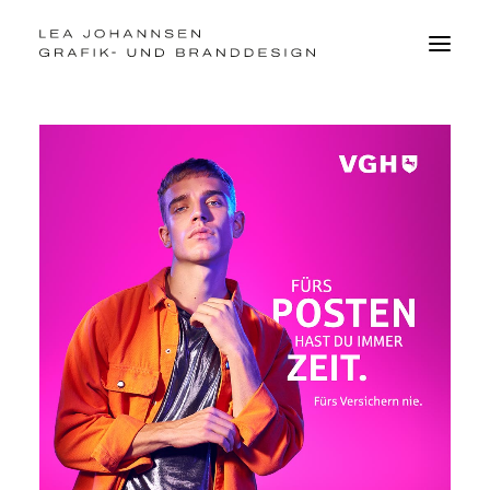
BRANDDESIGN
GRAFIKDESIGN
WEBDESIGN
FOTO
VITA
kontakt@leajohannsen.de