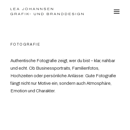
BRANDDESIGN
FOTOGRAFIE
GRAFIKDESIGN
WEBDESIGN
Authentische Fotografie zeigt, wer du bist – klar, nahbar
FOTO
und echt. Ob Businessportraits, Familienfotos,
VITA
Hochzeiten oder persönliche Anlässe: Gute Fotografie
fängt nicht nur Motive ein, sondern auch Atmosphäre,
Emotion und Charakter.
kontakt@leajohannsen.de